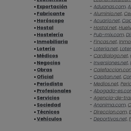
Exportación
-
Aduanas.com,
A
Fabricante
-
Aluminio.net,
Ce
Horóscopo
-
Acuario.net,
Cap
Hostal
-
Hostal.net,
Huelv
Hostelería
-
Pub-mix.com,
Di
Inmobiliaria
-
Fincas.net,
Inmob
Lotería
-
Loteria.net,
Loter
Médicos
-
Cardiologo.net,
Negocios
-
Inversiones.net,
Obras
-
Calefaccion.co
Oficial
-
Capitan.net,
Cor
Periodista
-
Medios.net,
Peri
Profesionales
-
Abogado-es.co
Servicios
-
Agencia-de-tra
Sociedad
-
Anonima.com,
C
Técnicos
-
Direccion.com,
Vehículos
-
Deportivos.net,