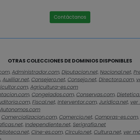
Contáctanos
OTRAS COLECCIONES DE DOMINIOS DISPONIBLES
com,
Administrador.com,
Diputacion.net,
Nacional.net,
Pr
,
Auxiliar.net,
Consejero.net,
Consejo.net,
Directora.com,
v
icultor.com,
Agricultura-es.com
ntacion.com,
Congelados.com,
Conservas.com,
Dietetica
uditoria.com,
Fiscal.net,
Interventor.com,
Juridica.net,
ver 
Autonomos.com
Comercializacion.com,
Comercio.net,
Compras-es.com,
ficas.net,
Independiente.net,
Serigrafia.net
blioteca.net,
Cine-es.com,
Circulo.net,
Cultura.net,
ver más
m