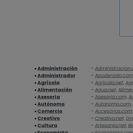
Administración
-
Administracion.
Administrador
-
Apoderado.com
Agrícola
-
Agricola.net,
Agr
Alimentación
-
Agua.net,
Alime
Asesoría
-
Asesoria.com,
A
Autónomo
-
Autonomo.com,
Comercio
-
Accesorios.com,
Creativo
-
Creativo.net,
Gra
Cultura
-
Artesania.net,
Bi
Economista
-
Economista.co